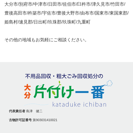
大分市/別府市/中津市/日田市/佐伯市/臼杵市/津久見市/竹田市/
豊後高田市/杵築市/宇佐市/豊後大野市/由布市/国東市/東国東郡/
姫島村/速見郡/日出町/玖珠郡/玖珠町/九重町
その他の地域もお気軽にご相談ください。
代表責任者
島津 健二
古物許可証番号
第903031410021