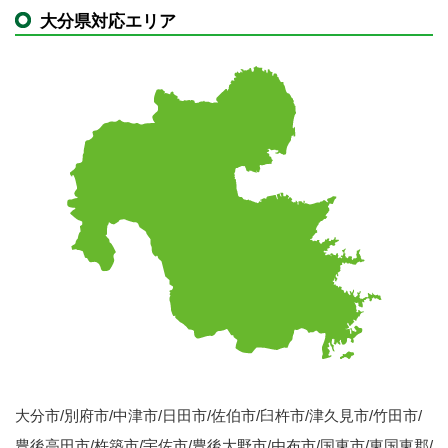
大分県対応エリア
大分市/別府市/中津市/日田市/佐伯市/臼杵市/津久見市/竹田市/
豊後高田市/杵築市/宇佐市/豊後大野市/由布市/国東市/東国東郡/