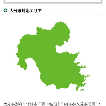
大分県対応エリア
大分市/別府市/中津市/日田市/佐伯市/臼杵市/津久見市/竹田市/