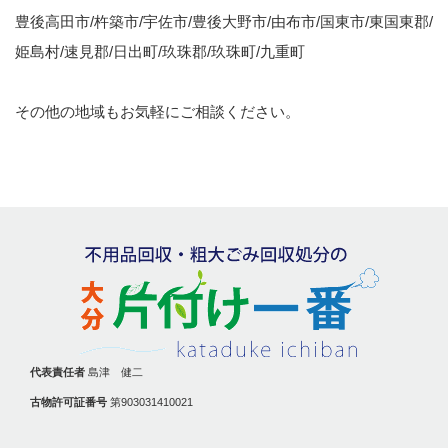
豊後高田市/杵築市/宇佐市/豊後大野市/由布市/国東市/東国東郡/
姫島村/速見郡/日出町/玖珠郡/玖珠町/九重町
その他の地域もお気軽にご相談ください。
代表責任者
島津 健二
古物許可証番号
第903031410021