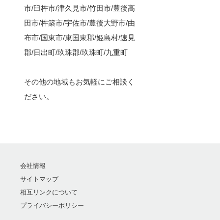
市/臼杵市/津久見市/竹田市/豊後高
田市/杵築市/宇佐市/豊後大野市/由
布市/国東市/東国東郡/姫島村/速見
郡/日出町/玖珠郡/玖珠町/九重町
その他の地域もお気軽にご相談く
ださい。
会社情報
サイトマップ
相互リンクについて
プライバシーポリシー