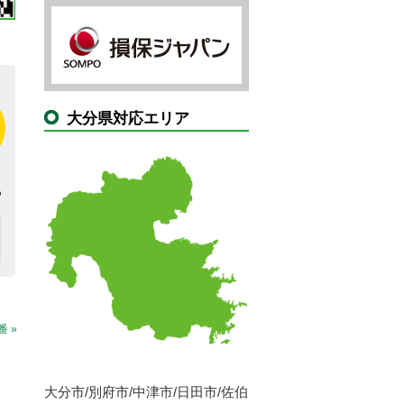
大分県対応エリア
 »
大分市/別府市/中津市/日田市/佐伯