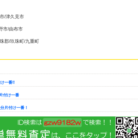
杵市/津久見市
野市/由布市
玖珠郡/玖珠町/九重町
一番‼︎
片付け一番
大分片付け一番！