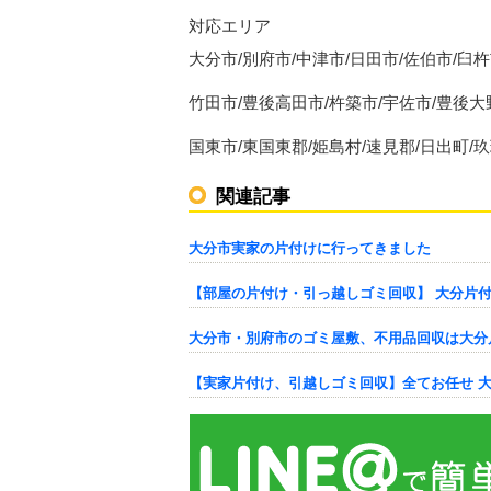
対応エリア
大分市/別府市/中津市/日田市/佐伯市/臼
竹田市/豊後高田市/杵築市/宇佐市/豊後大
国東市/東国東郡/姫島村/速見郡/日出町/
関連記事
大分市実家の片付けに行ってきました
【部屋の片付け・引っ越しゴミ回収】 大分片付け
大分市・別府市のゴミ屋敷、不用品回収は大分
【実家片付け、引越しゴミ回収】全てお任せ 