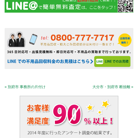
« 別府市 事務所の片付け
大分市・別府市 断捨離 »