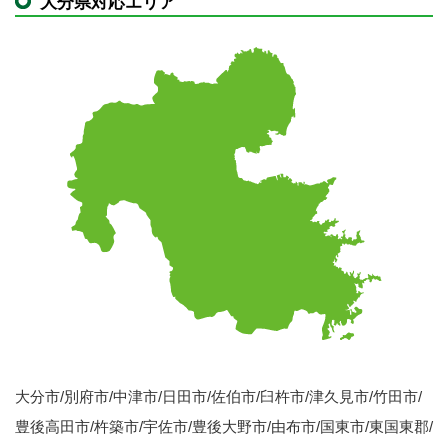
大分県対応エリア
大分市/別府市/中津市/日田市/佐伯市/臼杵市/津久見市/竹田市/
豊後高田市/杵築市/宇佐市/豊後大野市/由布市/国東市/東国東郡/