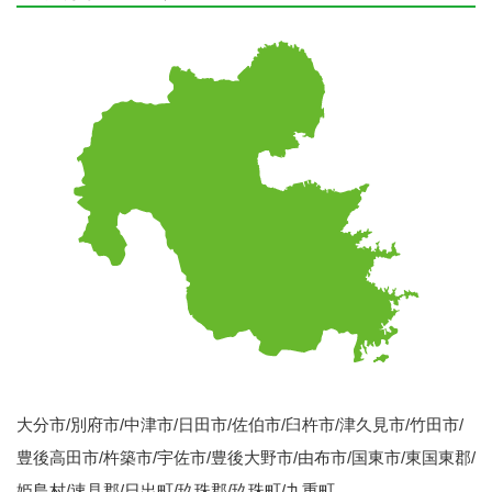
大分市/別府市/中津市/日田市/佐伯市/臼杵市/津久見市/竹田市/
豊後高田市/杵築市/宇佐市/豊後大野市/由布市/国東市/東国東郡/
姫島村/速見郡/日出町/玖珠郡/玖珠町/九重町