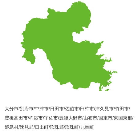
大分市/別府市/中津市/日田市/佐伯市/臼杵市/津久見市/竹田市/
豊後高田市/杵築市/宇佐市/豊後大野市/由布市/国東市/東国東郡/
姫島村/速見郡/日出町/玖珠郡/玖珠町/九重町