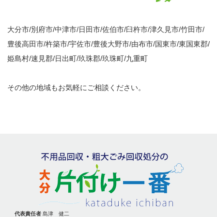
大分市/別府市/中津市/日田市/佐伯市/臼杵市/津久見市/竹田市/
豊後高田市/杵築市/宇佐市/豊後大野市/由布市/国東市/東国東郡/
姫島村/速見郡/日出町/玖珠郡/玖珠町/九重町
その他の地域もお気軽にご相談ください。
代表責任者
島津 健二