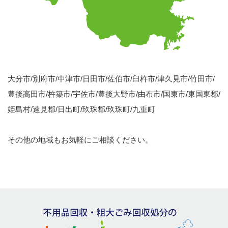
大分市/別府市/中津市/日田市/佐伯市/臼杵市/津久見市/竹田市/
豊後高田市/杵築市/宇佐市/豊後大野市/由布市/国東市/東国東郡/
姫島村/速見郡/日出町/玖珠郡/玖珠町/九重町
その他の地域もお気軽にご相談ください。