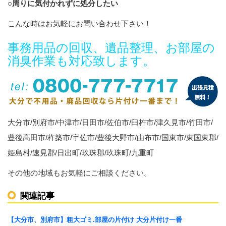
○周りに気付かれずに処分したい
こんな時はお気軽にお問い合わせ下さい！
事務用品の回収、遺品整理、お部屋の
消臭作業も対応致します。
大分市/別府市/中津市/日田市/佐伯市/臼杵市/津久見市/竹田市/
豊後高田市/杵築市/宇佐市/豊後大野市/由布市/国東市/東国東郡/
姫島村/速見郡/日出町/玖珠郡/玖珠町/九重町
その他の地域もお気軽にご相談ください。
関連記事
【大分市、別府市】粗大ゴミ.部屋の片付け 大分片付け一番