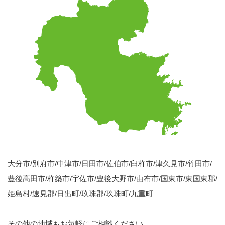
大分市/別府市/中津市/日田市/佐伯市/臼杵市/津久見市/竹田市/
豊後高田市/杵築市/宇佐市/豊後大野市/由布市/国東市/東国東郡/
姫島村/速見郡/日出町/玖珠郡/玖珠町/九重町
その他の地域もお気軽にご相談ください。