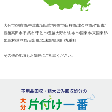
大分市/別府市/中津市/日田市/佐伯市/臼杵市/津久見市/竹田市/
豊後高田市/杵築市/宇佐市/豊後大野市/由布市/国東市/東国東郡/
姫島村/速見郡/日出町/玖珠郡/玖珠町/九重町
その他の地域もお気軽にご相談ください。